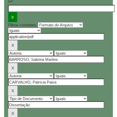
por
Filtros correntes: