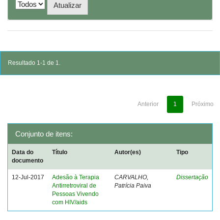
Resultado 1-1 de 1.
Anterior
1
Próximo
Conjunto de itens:
Data do
Título
Autor(es)
Tipo
documento
12-Jul-2017
Adesão à Terapia
CARVALHO,
Dissertação
Antirretroviral de
Patrícia Paiva
Pessoas Vivendo
com HIV/aids