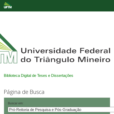
Skip
navigation
Biblioteca Digital de Teses e Dissertações
Página de Busca
Buscar em: