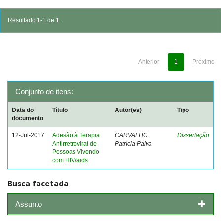
Resultado 1-1 de 1.
Anterior
1
Próximo
Conjunto de itens:
Data do
Título
Autor(es)
Tipo
documento
12-Jul-2017
Adesão à Terapia
CARVALHO,
Dissertação
Antirretroviral de
Patrícia Paiva
Pessoas Vivendo
com HIV/aids
Busca facetada
Assunto