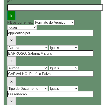
por
Filtros correntes: