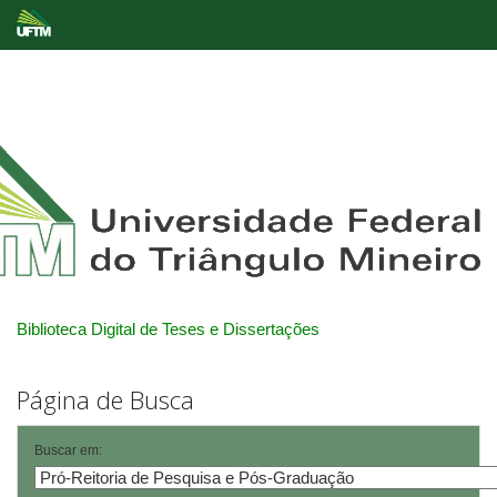
Skip
navigation
Biblioteca Digital de Teses e Dissertações
Página de Busca
Buscar em: