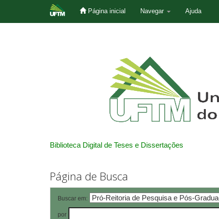
Página inicial
Navegar
Ajuda
Skip
navigation
Biblioteca Digital de Teses e Dissertações
Página de Busca
Buscar em:
por