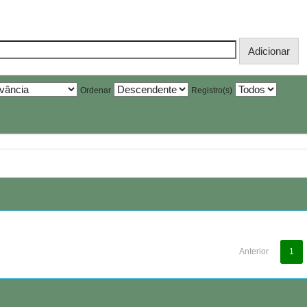
Ordenar
Registro(s)
Anterior
1