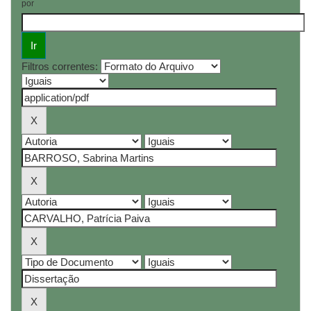
por
Filtros correntes: