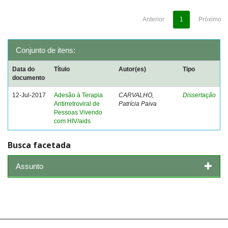
Anterior
1
Próximo
Conjunto de itens:
Data do
Título
Autor(es)
Tipo
documento
12-Jul-2017
Adesão à Terapia
CARVALHO,
Dissertação
Antirretroviral de
Patrícia Paiva
Pessoas Vivendo
com HIV/aids
Busca facetada
Assunto