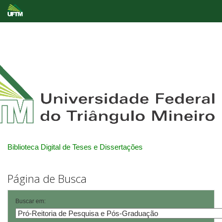
Skip
navigation
Biblioteca Digital de Teses e Dissertações
Página de Busca
Buscar em: