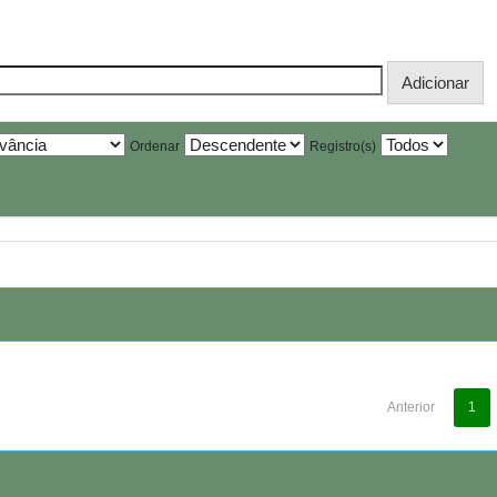
Ordenar
Registro(s)
Anterior
1