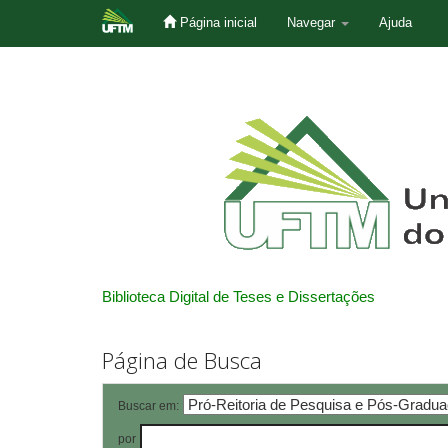
Página inicial
Navegar
Ajuda
Skip
navigation
Biblioteca Digital de Teses e Dissertações
Página de Busca
Buscar em:
por