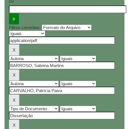
por
Filtros correntes: