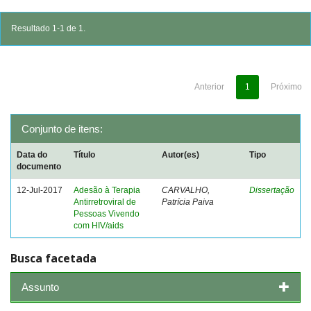
Resultado 1-1 de 1.
Anterior
1
Próximo
Conjunto de itens:
Data do
Título
Autor(es)
Tipo
documento
12-Jul-2017
Adesão à Terapia
CARVALHO,
Dissertação
Antirretroviral de
Patrícia Paiva
Pessoas Vivendo
com HIV/aids
Busca facetada
Assunto