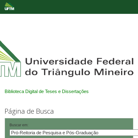
Skip
navigation
Biblioteca Digital de Teses e Dissertações
Página de Busca
Buscar em: