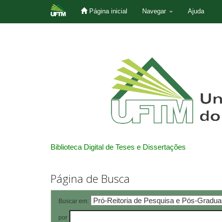
Página inicial
Navegar
Ajuda
Skip
navigation
Biblioteca Digital de Teses e Dissertações
Página de Busca
Buscar em:
por