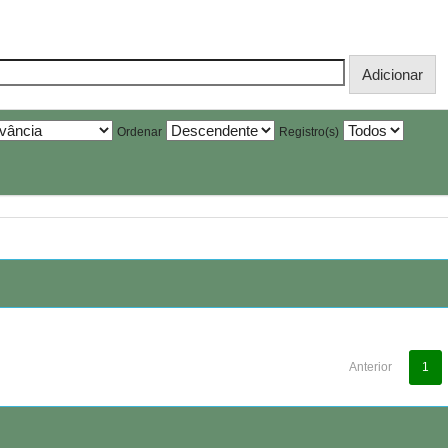
Ordenar
Registro(s)
Anterior
1