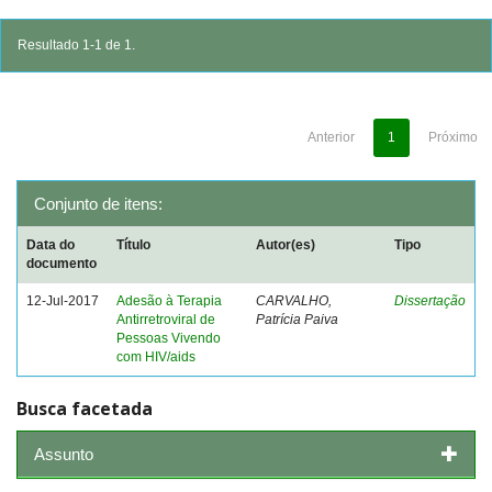
Resultado 1-1 de 1.
Anterior
1
Próximo
Conjunto de itens:
Data do
Título
Autor(es)
Tipo
documento
12-Jul-2017
Adesão à Terapia
CARVALHO,
Dissertação
Antirretroviral de
Patrícia Paiva
Pessoas Vivendo
com HIV/aids
Busca facetada
Assunto