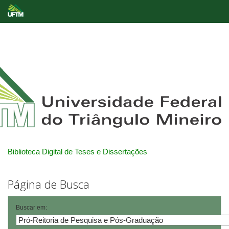
Skip
navigation
Biblioteca Digital de Teses e Dissertações
Página de Busca
Buscar em: