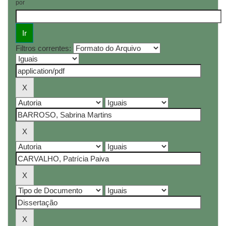
por
Filtros correntes: