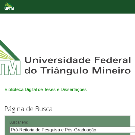
Skip
navigation
Biblioteca Digital de Teses e Dissertações
Página de Busca
Buscar em: