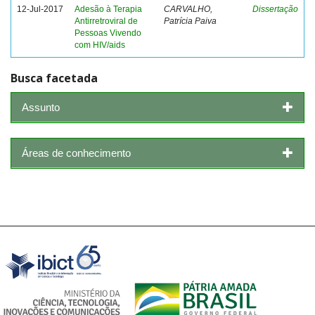
12-Jul-2017
Adesão à Terapia
CARVALHO,
Dissertação
Antirretroviral de
Patrícia Paiva
Pessoas Vivendo
com HIV/aids
Busca facetada
Assunto
Áreas de conhecimento