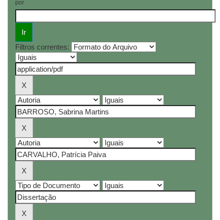
por
Filtros correntes: