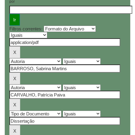
por
Filtros correntes: