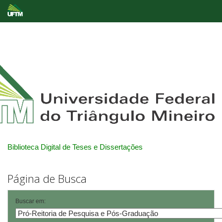
Skip
navigation
Biblioteca Digital de Teses e Dissertações
Página de Busca
Buscar em: