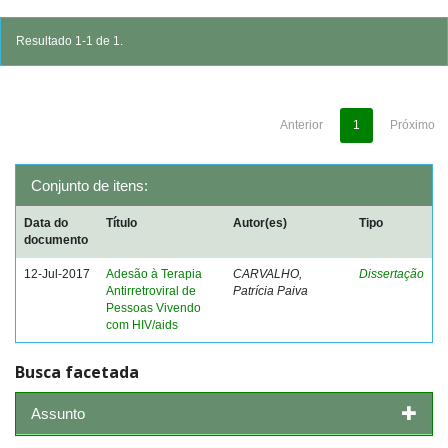
Resultado 1-1 de 1.
Anterior
1
Próximo
Conjunto de itens:
Data do
Título
Autor(es)
Tipo
documento
12-Jul-2017
Adesão à Terapia
CARVALHO,
Dissertação
Antirretroviral de
Patrícia Paiva
Pessoas Vivendo
com HIV/aids
Busca facetada
Assunto