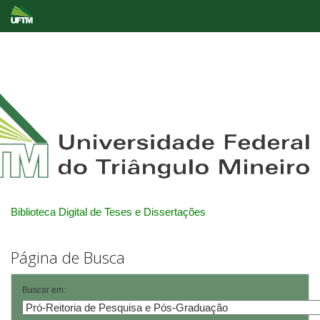
Skip
navigation
Biblioteca Digital de Teses e Dissertações
Página de Busca
Buscar em: