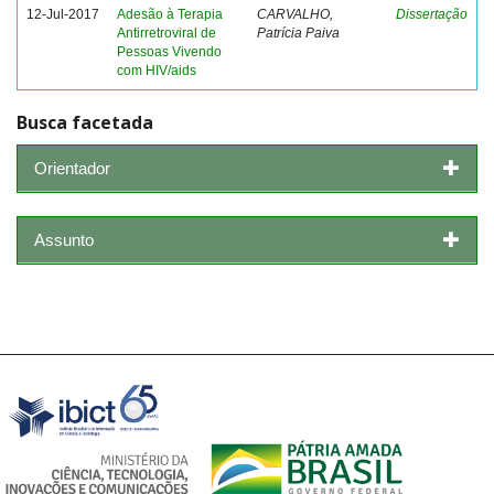
12-Jul-2017
Adesão à Terapia
CARVALHO,
Dissertação
Antirretroviral de
Patrícia Paiva
Pessoas Vivendo
com HIV/aids
Busca facetada
Orientador
Assunto