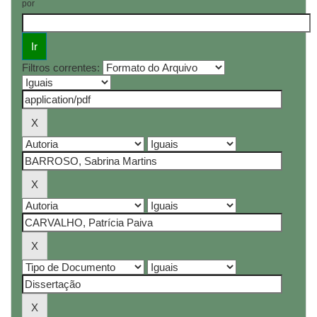
por
Filtros correntes: