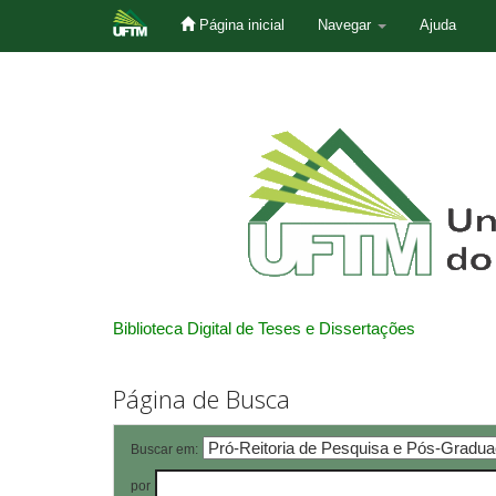
Página inicial
Navegar
Ajuda
Skip
navigation
Biblioteca Digital de Teses e Dissertações
Página de Busca
Buscar em:
por