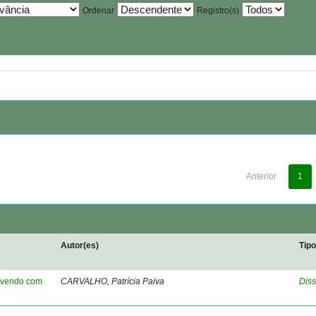
Ordenar
Registro(s)
Anterior
1
Autor(es)
Tip
Vivendo com
CARVALHO, Patrícia Paiva
Diss