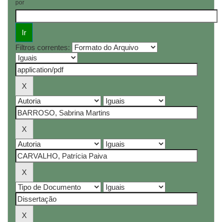
por
Filtros correntes: