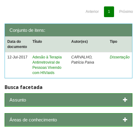
Anterior
1
Próximo
Conjunto de itens:
Data do
Título
Autor(es)
Tipo
documento
12-Jul-2017
Adesão à Terapia
CARVALHO,
Dissertação
Antirretroviral de
Patrícia Paiva
Pessoas Vivendo
com HIV/aids
Busca facetada
Assunto
Áreas de conhecimento