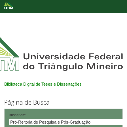
Skip
navigation
Biblioteca Digital de Teses e Dissertações
Página de Busca
Buscar em: