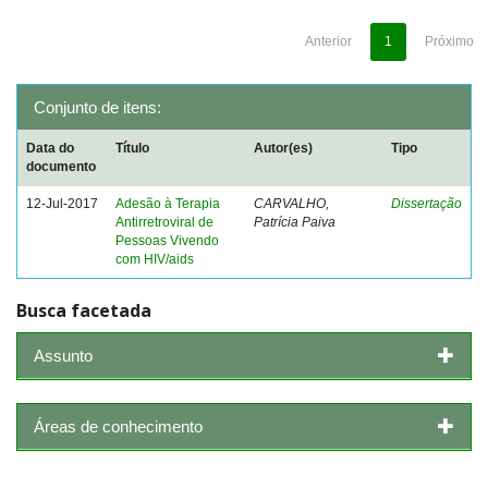
Anterior
1
Próximo
Conjunto de itens:
Data do
Título
Autor(es)
Tipo
documento
12-Jul-2017
Adesão à Terapia
CARVALHO,
Dissertação
Antirretroviral de
Patrícia Paiva
Pessoas Vivendo
com HIV/aids
Busca facetada
Assunto
Áreas de conhecimento