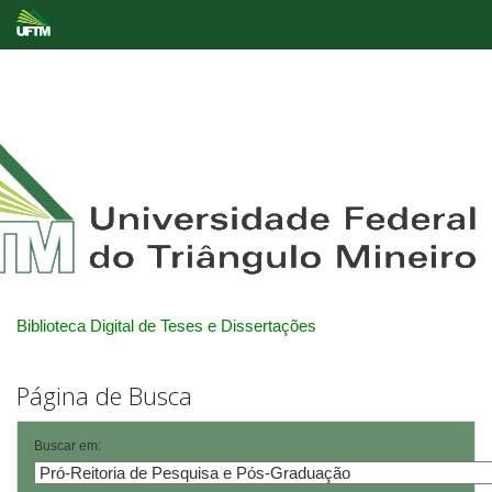
Skip
navigation
Biblioteca Digital de Teses e Dissertações
Página de Busca
Buscar em: