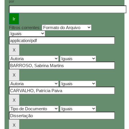
por
Filtros correntes: