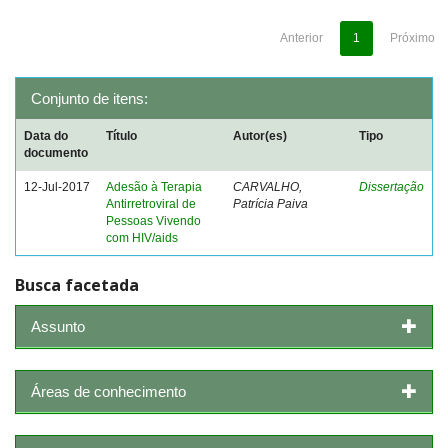
Anterior
1
Próximo
Conjunto de itens:
Data do
Título
Autor(es)
Tipo
documento
12-Jul-2017
Adesão à Terapia
CARVALHO,
Dissertação
Antirretroviral de
Patrícia Paiva
Pessoas Vivendo
com HIV/aids
Busca facetada
Assunto
Áreas de conhecimento