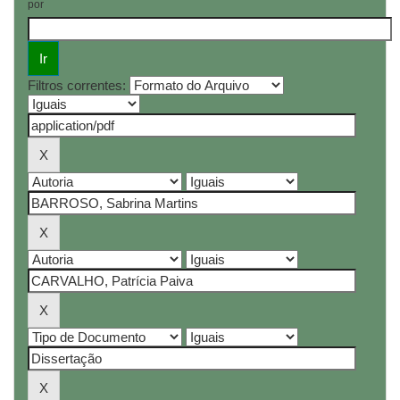
por
Filtros correntes: