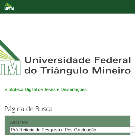
Skip
navigation
Biblioteca Digital de Teses e Dissertações
Página de Busca
Buscar em: