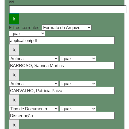
por
Filtros correntes: