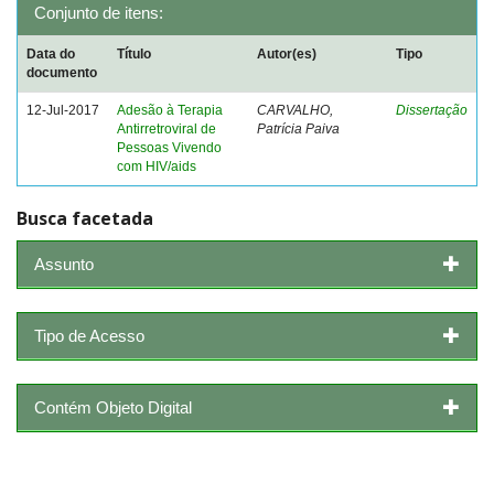
Conjunto de itens:
Data do
Título
Autor(es)
Tipo
documento
12-Jul-2017
Adesão à Terapia
CARVALHO,
Dissertação
Antirretroviral de
Patrícia Paiva
Pessoas Vivendo
com HIV/aids
Busca facetada
Assunto
Tipo de Acesso
Contém Objeto Digital