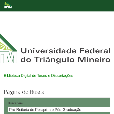
Skip
navigation
Biblioteca Digital de Teses e Dissertações
Página de Busca
Buscar em: