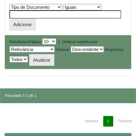
|
Resultados/Página
Ordenar registros por
Ordenar
Registro(s)
Resultado 1-1 de 1.
Anterior
1
Próximo