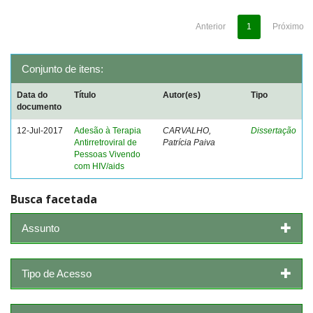
Anterior
1
Próximo
Conjunto de itens:
Data do
Título
Autor(es)
Tipo
documento
12-Jul-2017
Adesão à Terapia
CARVALHO,
Dissertação
Antirretroviral de
Patrícia Paiva
Pessoas Vivendo
com HIV/aids
Busca facetada
Assunto
Tipo de Acesso