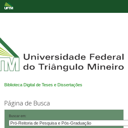
Skip
navigation
Biblioteca Digital de Teses e Dissertações
Página de Busca
Buscar em: