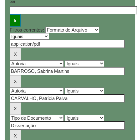
por
Filtros correntes: