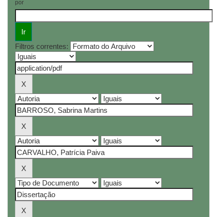
por
Filtros correntes: