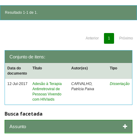
Resultado 1-1 de 1.
Anterior
1
Próximo
Conjunto de itens:
Data do
Título
Autor(es)
Tipo
documento
12-Jul-2017
Adesão à Terapia
CARVALHO,
Dissertação
Antirretroviral de
Patrícia Paiva
Pessoas Vivendo
com HIV/aids
Busca facetada
Assunto