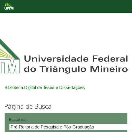
Skip
navigation
Biblioteca Digital de Teses e Dissertações
Página de Busca
Buscar em: