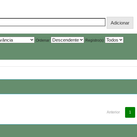
Ordenar
Registro(s)
Anterior
1