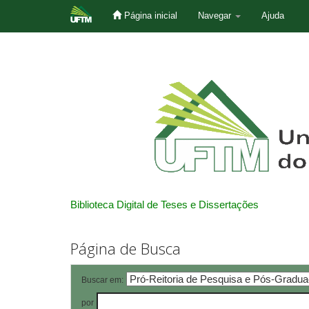
Página inicial
Navegar
Ajuda
Skip
navigation
Biblioteca Digital de Teses e Dissertações
Página de Busca
Buscar em:
por