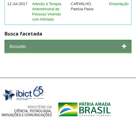
12-Jul-2017
Adesão à Terapia
CARVALHO,
Dissertação
Antirretroviral de
Patrícia Paiva
Pessoas Vivendo
com HIV/aids
Busca facetada
Assunto