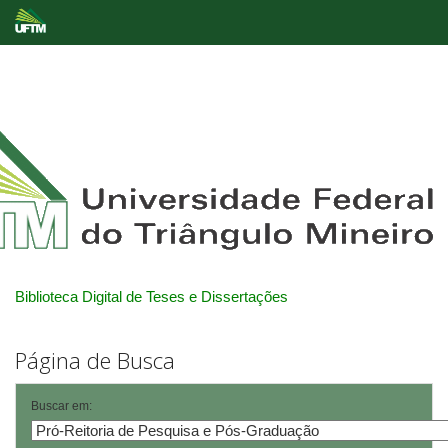
Skip
navigation
Biblioteca Digital de Teses e Dissertações
Página de Busca
Buscar em: