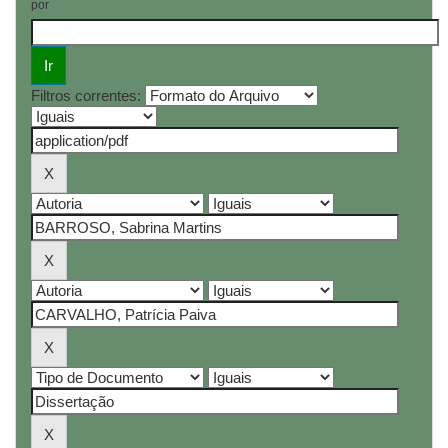
por
Filtros correntes: