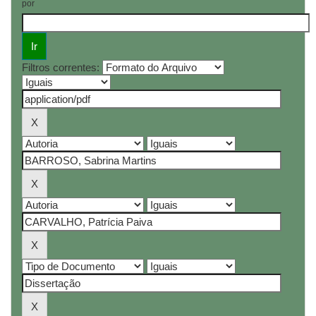
por
Filtros correntes: