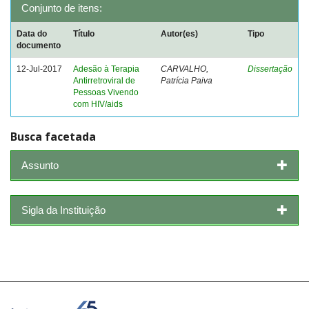
Conjunto de itens:
Data do
Título
Autor(es)
Tipo
documento
12-Jul-2017
Adesão à Terapia
CARVALHO,
Dissertação
Antirretroviral de
Patrícia Paiva
Pessoas Vivendo
com HIV/aids
Busca facetada
Assunto
Sigla da Instituição