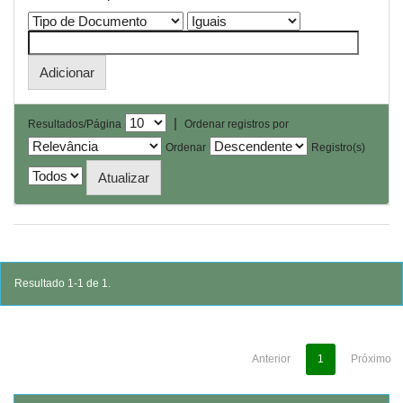
|
Resultados/Página
Ordenar registros por
Ordenar
Registro(s)
Resultado 1-1 de 1.
Anterior
1
Próximo