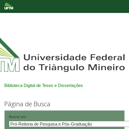
Skip
navigation
Biblioteca Digital de Teses e Dissertações
Página de Busca
Buscar em: