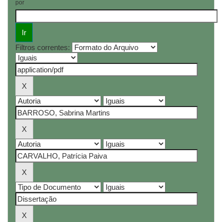
por
Filtros correntes: