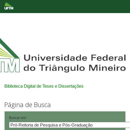
Skip
navigation
Biblioteca Digital de Teses e Dissertações
Página de Busca
Buscar em: