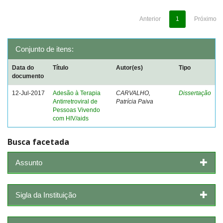
Anterior
1
Próximo
Conjunto de itens:
Data do
Título
Autor(es)
Tipo
documento
12-Jul-2017
Adesão à Terapia
CARVALHO,
Dissertação
Antirretroviral de
Patrícia Paiva
Pessoas Vivendo
com HIV/aids
Busca facetada
Assunto
Sigla da Instituição