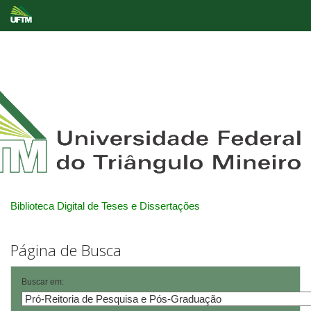
Skip
navigation
Biblioteca Digital de Teses e Dissertações
Página de Busca
Buscar em: