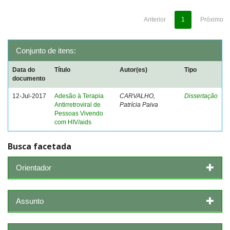
Anterior
1
Próximo
Conjunto de itens:
Data do
Título
Autor(es)
Tipo
documento
12-Jul-2017
Adesão à Terapia
CARVALHO,
Dissertação
Antirretroviral de
Patrícia Paiva
Pessoas Vivendo
com HIV/aids
Busca facetada
Orientador
Assunto