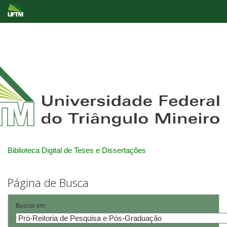
Skip
navigation
Biblioteca Digital de Teses e Dissertações
Página de Busca
Buscar em: