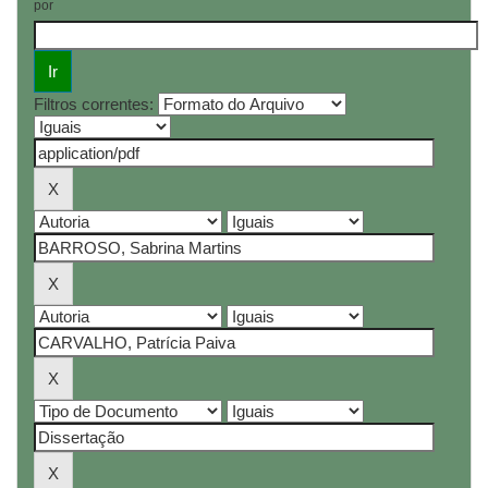
por
Filtros correntes: