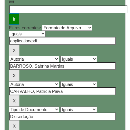
por
Filtros correntes: