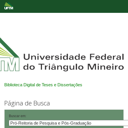
Skip
navigation
Biblioteca Digital de Teses e Dissertações
Página de Busca
Buscar em: