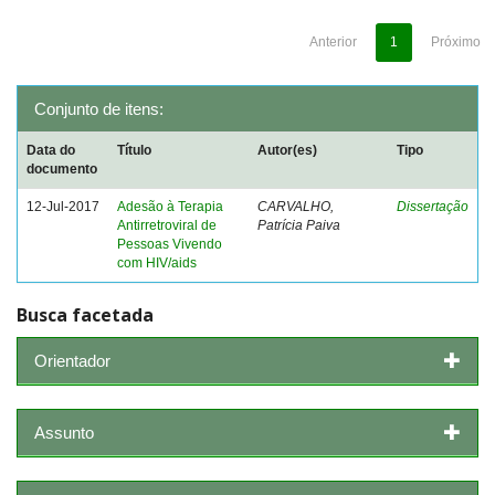
Anterior
1
Próximo
Conjunto de itens:
Data do
Título
Autor(es)
Tipo
documento
12-Jul-2017
Adesão à Terapia
CARVALHO,
Dissertação
Antirretroviral de
Patrícia Paiva
Pessoas Vivendo
com HIV/aids
Busca facetada
Orientador
Assunto