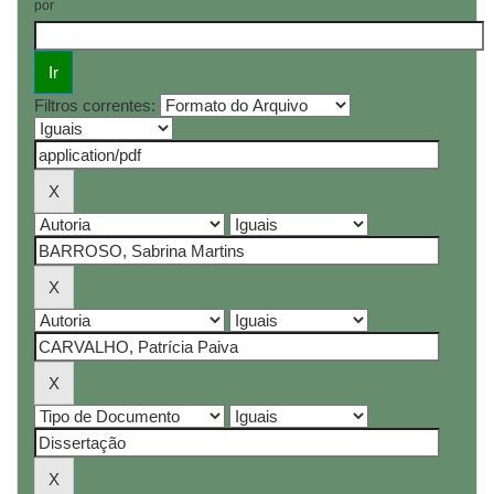
por
Filtros correntes: