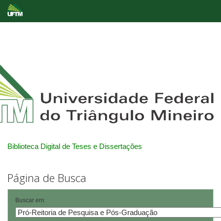
Skip
navigation
Biblioteca Digital de Teses e Dissertações
Página de Busca
Buscar em: