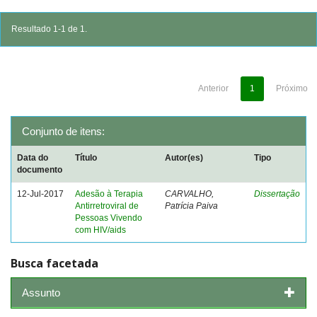
Resultado 1-1 de 1.
Anterior
1
Próximo
Conjunto de itens:
Data do
Título
Autor(es)
Tipo
documento
12-Jul-2017
Adesão à Terapia
CARVALHO,
Dissertação
Antirretroviral de
Patrícia Paiva
Pessoas Vivendo
com HIV/aids
Busca facetada
Assunto