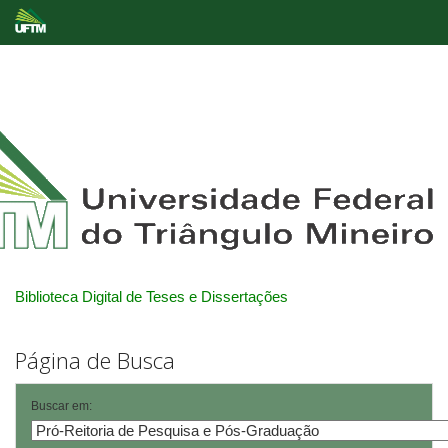
Skip
navigation
Biblioteca Digital de Teses e Dissertações
Página de Busca
Buscar em: