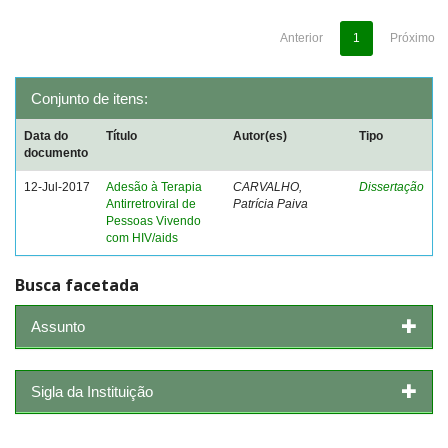
Anterior
1
Próximo
Conjunto de itens:
Data do
Título
Autor(es)
Tipo
documento
12-Jul-2017
Adesão à Terapia
CARVALHO,
Dissertação
Antirretroviral de
Patrícia Paiva
Pessoas Vivendo
com HIV/aids
Busca facetada
Assunto
Sigla da Instituição