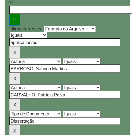
por
Filtros correntes: