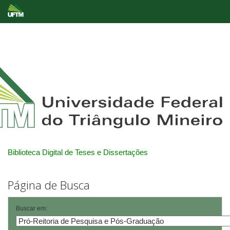
Skip
navigation
Biblioteca Digital de Teses e Dissertações
Página de Busca
Buscar em: