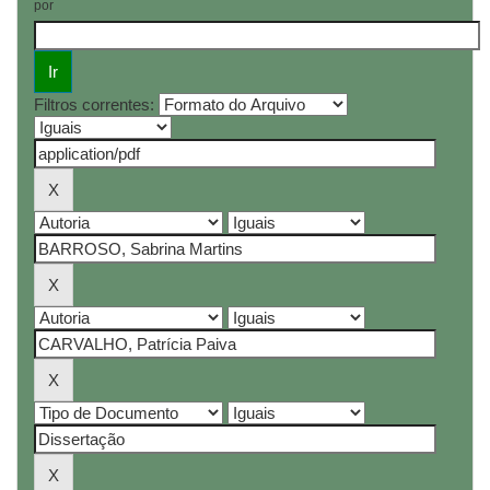
por
Filtros correntes: