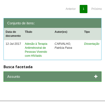
Anterior
1
Próximo
Conjunto de itens:
Data do
Título
Autor(es)
Tipo
documento
12-Jul-2017
Adesão à Terapia
CARVALHO,
Dissertação
Antirretroviral de
Patrícia Paiva
Pessoas Vivendo
com HIV/aids
Busca facetada
Assunto