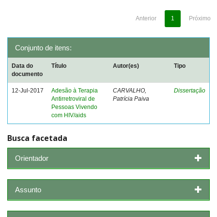
Anterior
1
Próximo
Conjunto de itens:
Data do
Título
Autor(es)
Tipo
documento
12-Jul-2017
Adesão à Terapia
CARVALHO,
Dissertação
Antirretroviral de
Patrícia Paiva
Pessoas Vivendo
com HIV/aids
Busca facetada
Orientador
Assunto