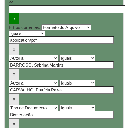
por
Filtros correntes: