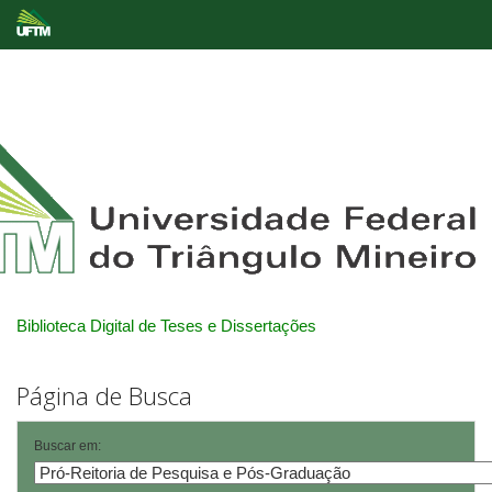
Skip
navigation
Biblioteca Digital de Teses e Dissertações
Página de Busca
Buscar em: