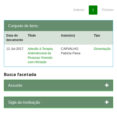
Anterior
1
Próximo
Conjunto de itens:
Data do
Título
Autor(es)
Tipo
documento
12-Jul-2017
Adesão à Terapia
CARVALHO,
Dissertação
Antirretroviral de
Patrícia Paiva
Pessoas Vivendo
com HIV/aids
Busca facetada
Assunto
Sigla da Instituição