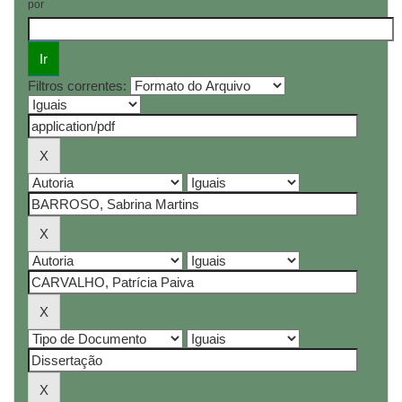
por
Filtros correntes: