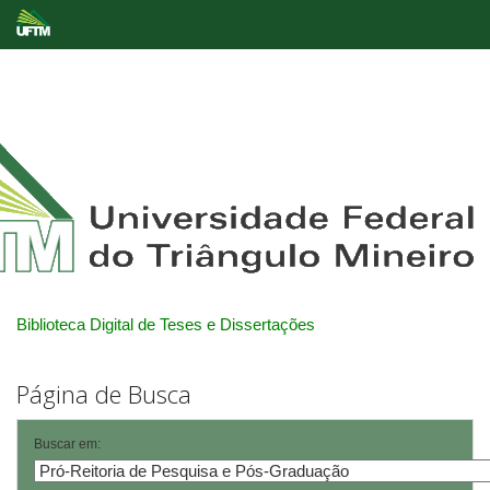
Skip
navigation
Biblioteca Digital de Teses e Dissertações
Página de Busca
Buscar em: