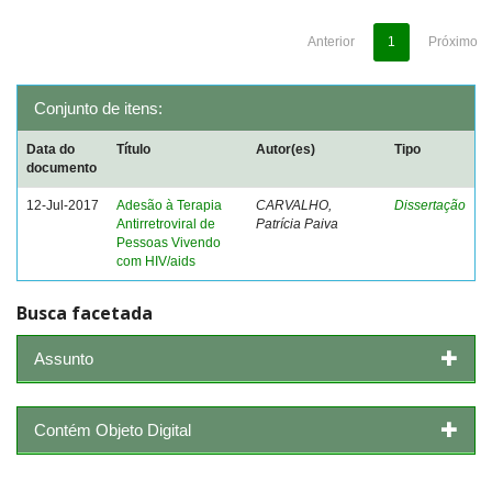
Anterior
1
Próximo
Conjunto de itens:
Data do
Título
Autor(es)
Tipo
documento
12-Jul-2017
Adesão à Terapia
CARVALHO,
Dissertação
Antirretroviral de
Patrícia Paiva
Pessoas Vivendo
com HIV/aids
Busca facetada
Assunto
Contém Objeto Digital