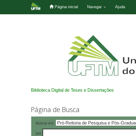
Página inicial
Navegar
Ajuda
Skip
navigation
Biblioteca Digital de Teses e Dissertações
Página de Busca
Buscar em:
por