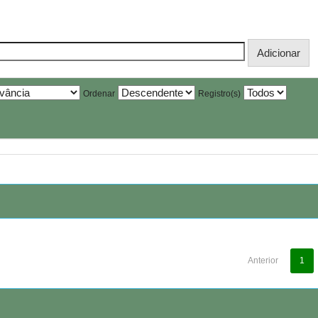
Ordenar
Registro(s)
Anterior
1