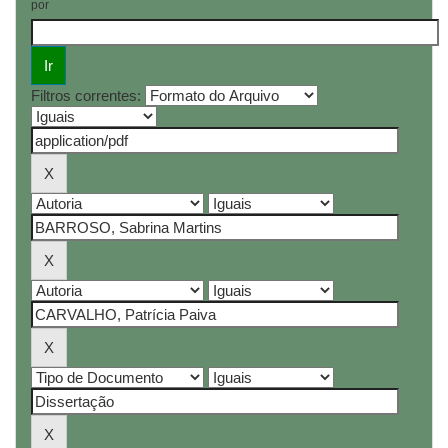
por
Filtros correntes: