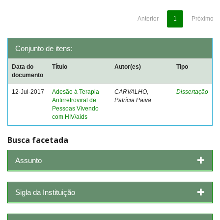
Anterior
1
Próximo
Conjunto de itens:
Data do
Título
Autor(es)
Tipo
documento
12-Jul-2017
Adesão à Terapia
CARVALHO,
Dissertação
Antirretroviral de
Patrícia Paiva
Pessoas Vivendo
com HIV/aids
Busca facetada
Assunto
Sigla da Instituição