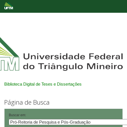
Skip
navigation
Biblioteca Digital de Teses e Dissertações
Página de Busca
Buscar em: