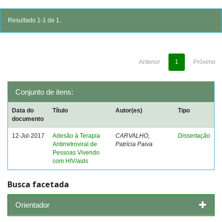
Resultado 1-1 de 1.
Anterior
1
Próximo
Conjunto de itens:
Data do
Título
Autor(es)
Tipo
documento
12-Jul-2017
Adesão à Terapia
CARVALHO,
Dissertação
Antirretroviral de
Patrícia Paiva
Pessoas Vivendo
com HIV/aids
Busca facetada
Orientador