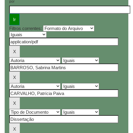
por
Filtros correntes: