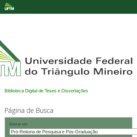
Skip
navigation
Biblioteca Digital de Teses e Dissertações
Página de Busca
Buscar em: