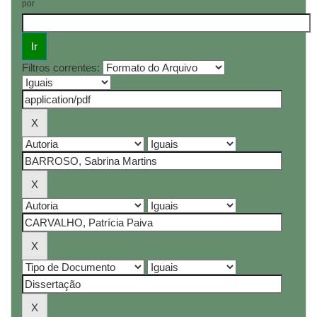
por
Filtros correntes: