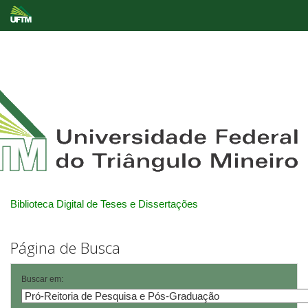
Skip
navigation
Biblioteca Digital de Teses e Dissertações
Página de Busca
Buscar em: