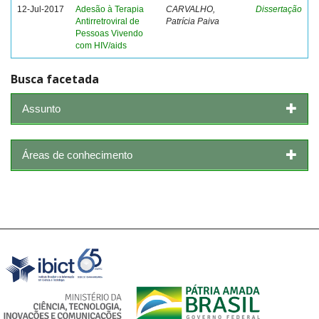
12-Jul-2017
Adesão à Terapia
CARVALHO,
Dissertação
Antirretroviral de
Patrícia Paiva
Pessoas Vivendo
com HIV/aids
Busca facetada
Assunto
Áreas de conhecimento