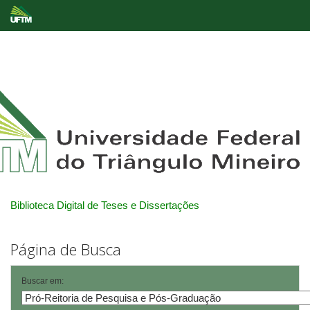
Skip
navigation
Biblioteca Digital de Teses e Dissertações
Página de Busca
Buscar em: