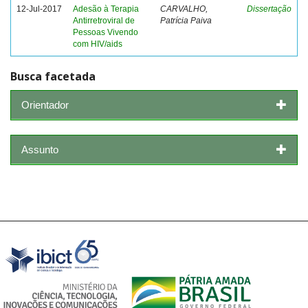
12-Jul-2017
Adesão à Terapia
CARVALHO,
Dissertação
Antirretroviral de
Patrícia Paiva
Pessoas Vivendo
com HIV/aids
Busca facetada
Orientador
Assunto