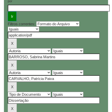
por
Filtros correntes: