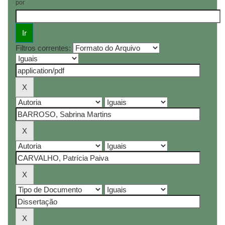
por
Filtros correntes: