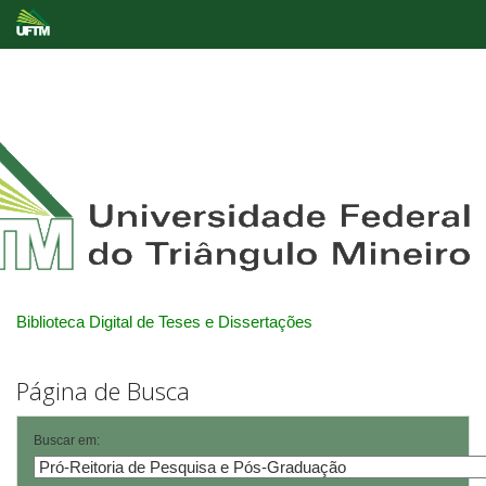
Skip
navigation
Biblioteca Digital de Teses e Dissertações
Página de Busca
Buscar em: