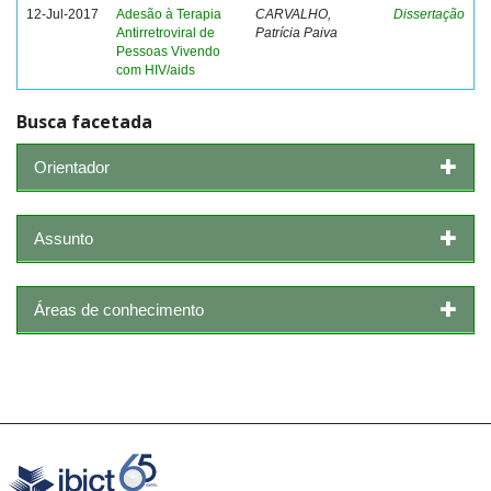
12-Jul-2017
Adesão à Terapia
CARVALHO,
Dissertação
Antirretroviral de
Patrícia Paiva
Pessoas Vivendo
com HIV/aids
Busca facetada
Orientador
Assunto
Áreas de conhecimento