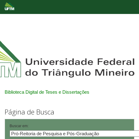
Skip
navigation
Biblioteca Digital de Teses e Dissertações
Página de Busca
Buscar em: