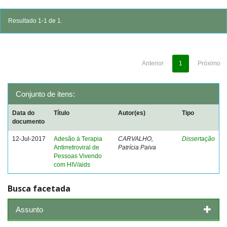
Resultado 1-1 de 1.
Anterior
1
Próximo
Conjunto de itens:
Data do
Título
Autor(es)
Tipo
documento
12-Jul-2017
Adesão à Terapia
CARVALHO,
Dissertação
Antirretroviral de
Patrícia Paiva
Pessoas Vivendo
com HIV/aids
Busca facetada
Assunto