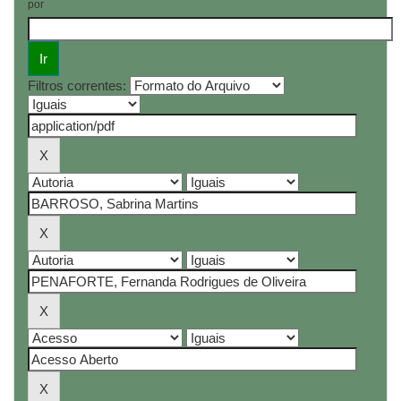
por
Filtros correntes: