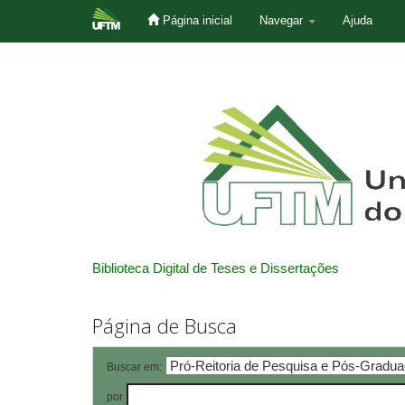
Página inicial
Navegar
Ajuda
Skip
navigation
Biblioteca Digital de Teses e Dissertações
Página de Busca
Buscar em:
por