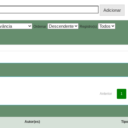
Ordenar
Registro(s)
Anterior
1
Autor(es)
Tip