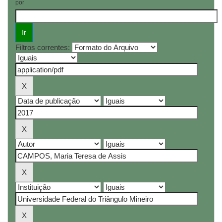
por
Filtros correntes: