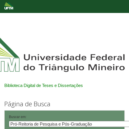
Skip
navigation
Biblioteca Digital de Teses e Dissertações
Página de Busca
Buscar em: