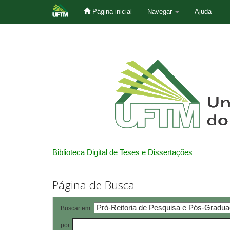
Página inicial
Navegar
Ajuda
Skip
navigation
Biblioteca Digital de Teses e Dissertações
Página de Busca
Buscar em:
por