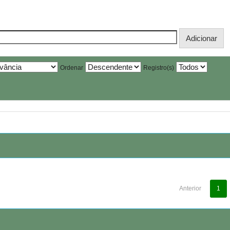
Ordenar
Registro(s)
Anterior
1