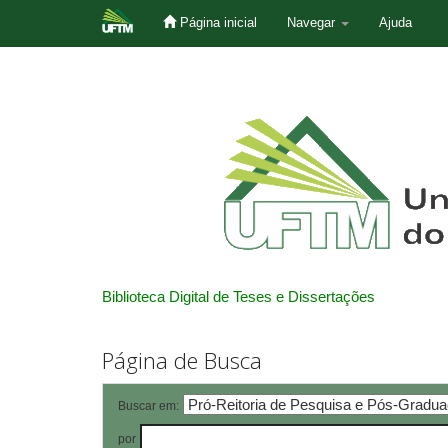
Página inicial
Navegar
Ajuda
Skip
navigation
Biblioteca Digital de Teses e Dissertações
Página de Busca
Buscar em:
por