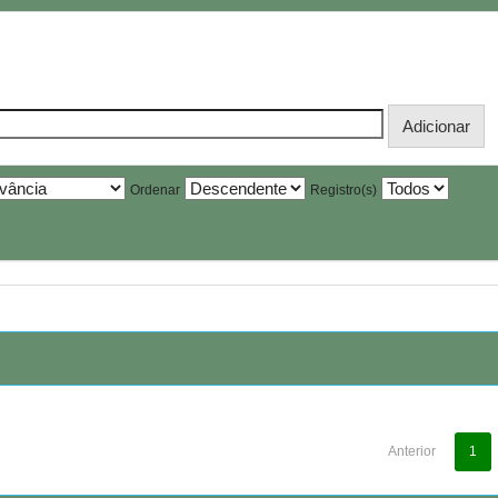
Ordenar
Registro(s)
Anterior
1