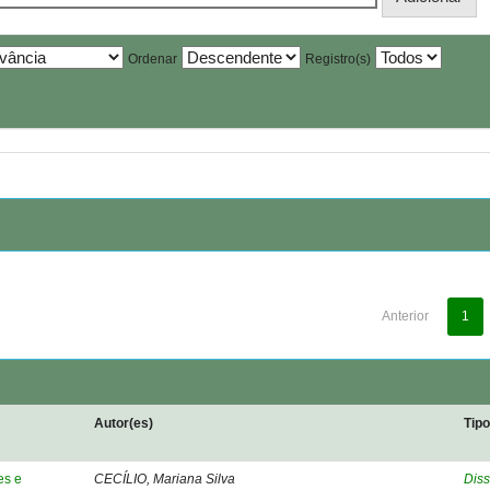
Ordenar
Registro(s)
Anterior
1
Autor(es)
Tip
es e
CECÍLIO, Mariana Silva
Diss