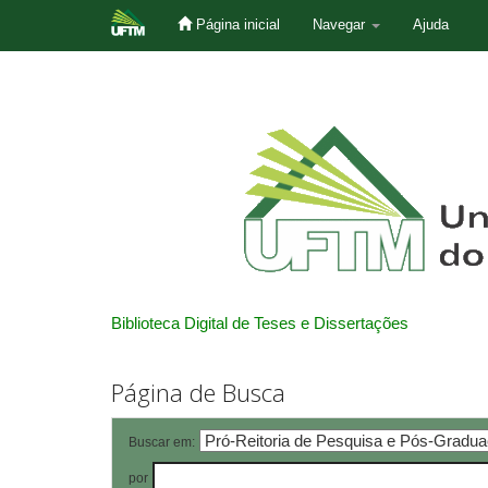
Página inicial
Navegar
Ajuda
Skip
navigation
Biblioteca Digital de Teses e Dissertações
Página de Busca
Buscar em:
por