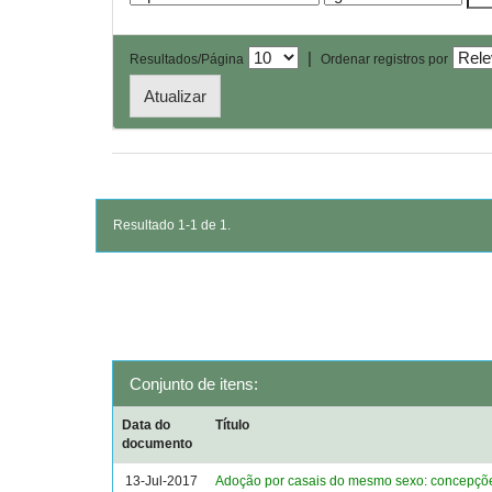
|
Resultados/Página
Ordenar registros por
Resultado 1-1 de 1.
Conjunto de itens:
Data do
Título
documento
13-Jul-2017
Adoção por casais do mesmo sexo: concepçõ