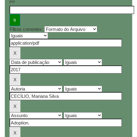
por
Filtros correntes: