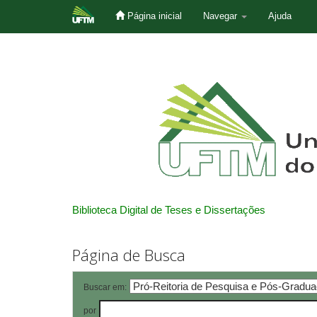
Página inicial
Navegar
Ajuda
Skip
navigation
Biblioteca Digital de Teses e Dissertações
Página de Busca
Buscar em:
por