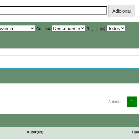
Ordenar
Registro(s)
Anterior
1
Autor(es)
Tip