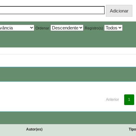
Ordenar
Registro(s)
Anterior
1
Autor(es)
Tip