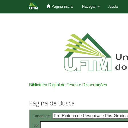
Página inicial
Navegar
Ajuda
Skip
navigation
Biblioteca Digital de Teses e Dissertações
Página de Busca
Buscar em:
por