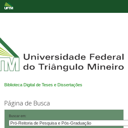
Skip
navigation
Biblioteca Digital de Teses e Dissertações
Página de Busca
Buscar em: