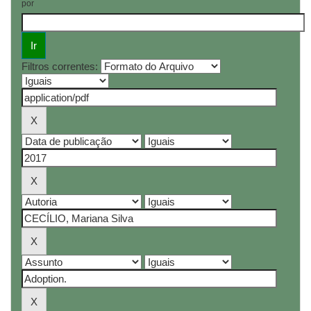
por
Filtros correntes: