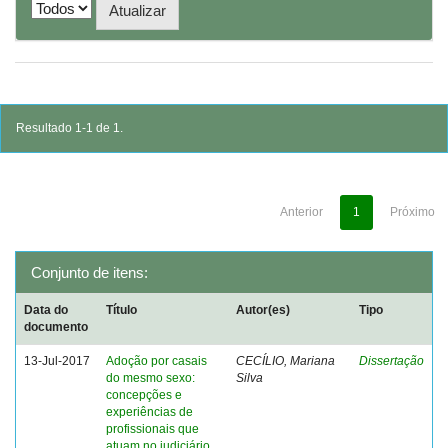
Resultado 1-1 de 1.
Anterior
1
Próximo
Conjunto de itens:
Data do
Título
Autor(es)
Tipo
documento
13-Jul-2017
Adoção por casais
CECÍLIO, Mariana
Dissertação
do mesmo sexo:
Silva
concepções e
experiências de
profissionais que
atuam no judiciário