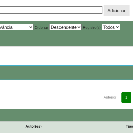
Ordenar
Registro(s)
Anterior
1
Autor(es)
Tip