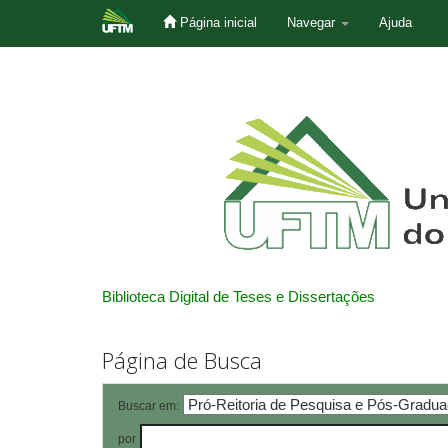
Página inicial
Navegar
Ajuda
Skip
navigation
Biblioteca Digital de Teses e Dissertações
Página de Busca
Buscar em:
por