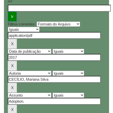
por
Filtros correntes: