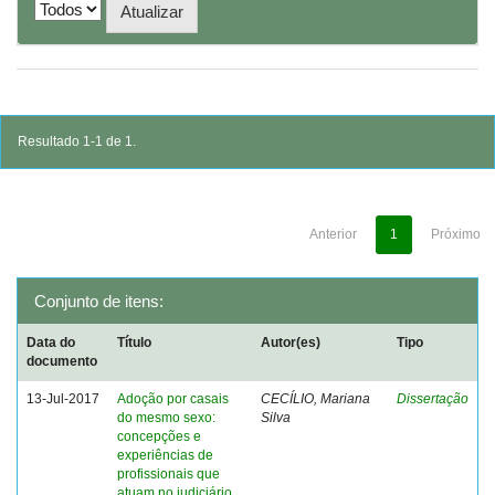
Resultado 1-1 de 1.
Anterior
1
Próximo
Conjunto de itens:
Data do
Título
Autor(es)
Tipo
documento
13-Jul-2017
Adoção por casais
CECÍLIO, Mariana
Dissertação
do mesmo sexo:
Silva
concepções e
experiências de
profissionais que
atuam no judiciário