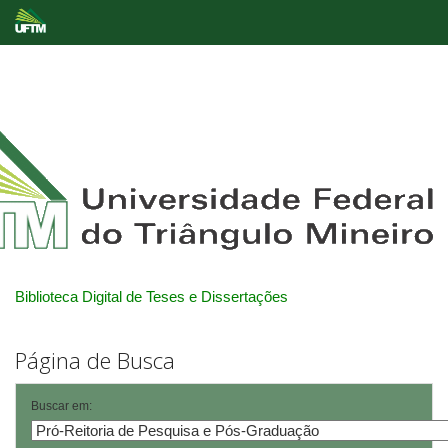
Skip
navigation
Biblioteca Digital de Teses e Dissertações
Página de Busca
Buscar em: