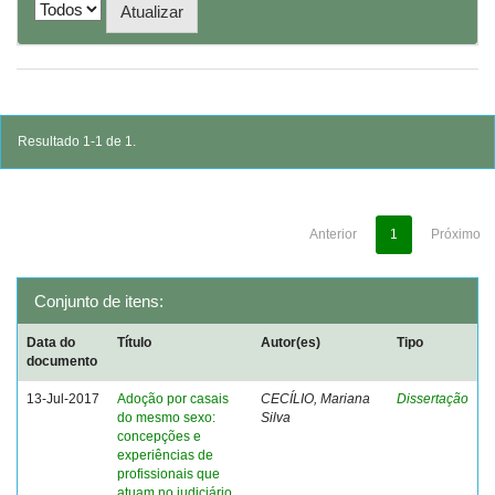
Resultado 1-1 de 1.
Anterior
1
Próximo
Conjunto de itens:
Data do
Título
Autor(es)
Tipo
documento
13-Jul-2017
Adoção por casais
CECÍLIO, Mariana
Dissertação
do mesmo sexo:
Silva
concepções e
experiências de
profissionais que
atuam no judiciário