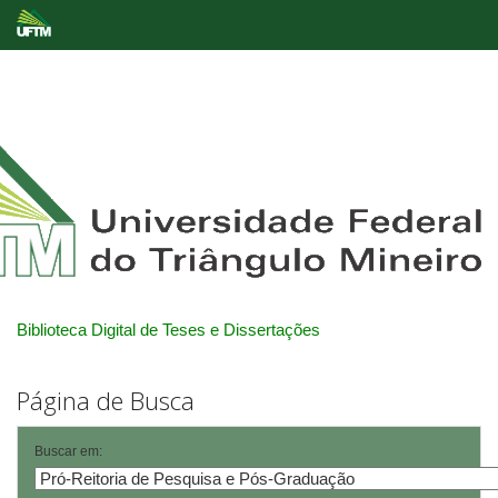
Skip
navigation
Biblioteca Digital de Teses e Dissertações
Página de Busca
Buscar em: