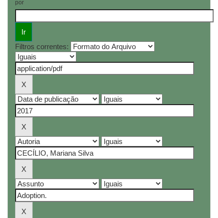
por
Filtros correntes: